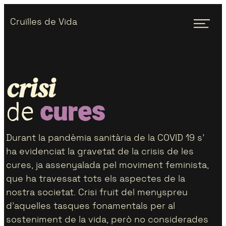
Skip
Skip
men
Cruïlles de Vida
to
to
primary
main
navigation
content
crisi
cures
de
Durant la pandèmia sanitària de la COVID 19 s’
ha evidenciat la gravetat de la crisis de les
cures, ja assenyalada pel moviment feminista,
que ha travessat tots els aspectes de la
nostra societat. Crisi fruit del menyspreu
d’aquelles tasques fonamentals per al
sosteniment de la vida, però no considerades