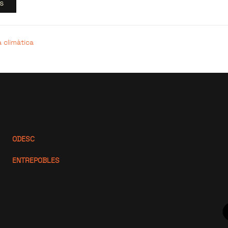
s
a climàtica
ODESC
ENTREPOBLES