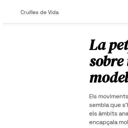
Skip
Skip
Cruïlles de Vida
to
to
primary
main
navigation
content
La pet
sobre 
model 
Els moviments 
sembla que s’
els àmbits ana
encapçala mobi