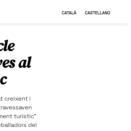
CATALÀ
CASTELLANO
cle
es al
c
 creixent i
travessaven
ment turístic”
eballadors del