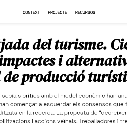
CONTEXT
PROJECTE
RECURSOS
jada del turisme. Ci
impactes i alternativ
de producció turísti
socials crítics amb el model econòmic han anat
han començat a esquerdar els consensos que 
litzats en la recerca. La proposta de “decreixe
litzacions i accions veïnals. Treballadores i tr