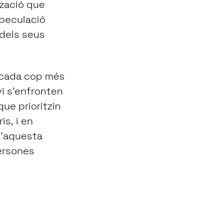
tzació que
speculació
 dels seus
tà cada cop més
i s’enfronten
que prioritzin
is, i en
d’aquesta
persones