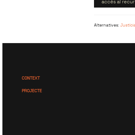
accés al recur
Alternatives
:
Justíci
CONTEXT
PROJECTE