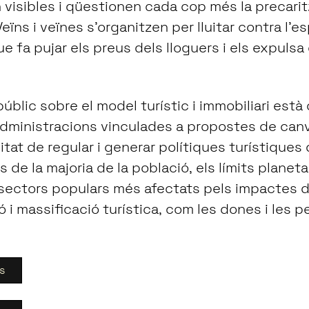
 visibles i qüestionen cada cop més la precari
Veïns i veïnes s’organitzen per lluitar contra l’e
ue fa pujar els preus dels lloguers i els expulsa
 públic sobre el model turístic i immobiliari es
 administracions vinculades a propostes de canv
tat de regular i generar polítiques turístiques 
 de la majoria de la població, els límits planetar
 sectors populars més afectats pels impactes 
ó i massificació turística, com les dones i les 
s