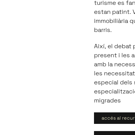
turisme es fan
estan patint. 
immobiliària q
barris.
Així, el debat
present i les
amb la necessi
les necessitats
especial dels
especialitzaci
migrades
accés al recur