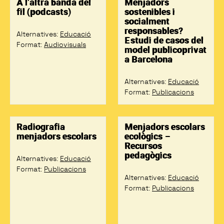
A l’altra banda del
Menjadors
fil (podcasts)
sostenibles i
socialment
responsables?
Alternatives
:
Educació
Estudi de casos del
Format
:
Audiovisuals
model publicoprivat
a Barcelona
Alternatives
:
Educació
Format
:
Publicacions
Radiografia
Menjadors escolars
menjadors escolars
ecològics –
Recursos
pedagògics
Alternatives
:
Educació
Format
:
Publicacions
Alternatives
:
Educació
Format
:
Publicacions