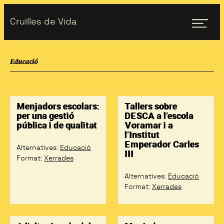
Skip
Skip
men
Cruïlles de Vida
to
to
primary
main
navigation
content
Educació
Menjadors escolars:
Tallers sobre
per una gestió
DESCA a l’escola
pública i de qualitat
Voramar i a
l’Institut
Emperador Carles
Alternatives
:
Educació
III
Format
:
Xerrades
Alternatives
:
Educació
Format
:
Xerrades