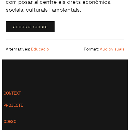
com posar al centre els drets econòmics,
socials, culturals i ambientals.
accés al recurs
Alternatives
:
Educació
Format
:
Audiovisuals
CONTEXT
PROJECTE
ODESC